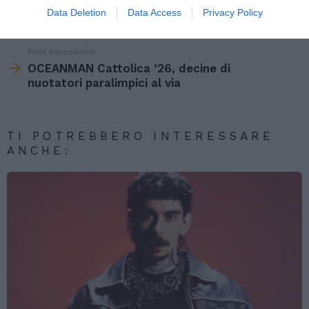
Data Deletion
Data Access
Privacy Policy
more
L’autoscuola: “Troppa confusione sulle
ciclabili”
Post successivo
OCEANMAN Cattolica ’26, decine di
nuotatori paralimpici al via
TI POTREBBERO INTERESSARE
ANCHE: