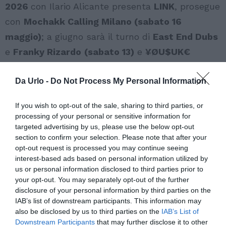
2026
con Ilario Alicante presenta
LINK
, prosegue
con
Mochakk Calling Milano (sabato 16
maggio)
; a giugno sarà il turno di
East End Dubs
e
Franky Rizardo
(sabato 13)
e
¥ØU$UK€
¥UK1MAT$U (venerdì 19)
a settembre di
Da Urlo -
Do Not Process My Personal Information
Charlotte de Witte
(sabato 5). Ulteriori date
saranno annunciate a breve.
If you wish to opt-out of the sale, sharing to third parties, or
processing of your personal or sensitive information for
amnesiamilano.com
targeted advertising by us, please use the below opt-out
section to confirm your selection. Please note that after your
foto di Gabriele Canfora per Lagarty Photo
opt-out request is processed you may continue seeing
interest-based ads based on personal information utilized by
us or personal information disclosed to third parties prior to
Vota l'articolo!
your opt-out. You may separately opt-out of the further
[Totale:
0
Media:
0
]
disclosure of your personal information by third parties on the
IAB’s list of downstream participants. This information may
also be disclosed by us to third parties on the
IAB’s List of
Downstream Participants
that may further disclose it to other