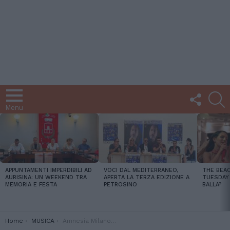
FOLLOW
C
US
Menu
LATEST
STORIES
APPUNTAMENTI IMPERDIBILI AD
VOCI DAL MEDITERRANEO,
THE BEAC
AURISINA: UN WEEKEND TRA
APERTA LA TERZA EDIZIONE A
TUESDAY 
MEMORIA E FESTA
PETROSINO
BALLA?
You are here:
Home
MUSICA
Amnesia Milano maggio 2026: i suoi guest