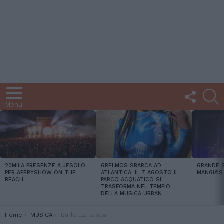
FOLLOW
C
US
Menu
LATEST
STORIES
20MILA PRESENZE A JESOLO
GRELMOS SBARCA AD
GRANDE 
PER APERYSHOW ON THE
ATLANTICA: IL 7 AGOSTO IL
MANGIA’S
BEACH
PARCO ACQUATICO SI
TRASFORMA NEL TEMPIO
DELLA MUSICA URBAN
You are here:
Home
MUSICA
Barletta: la sua musica, i progetti futuri, la sua storia