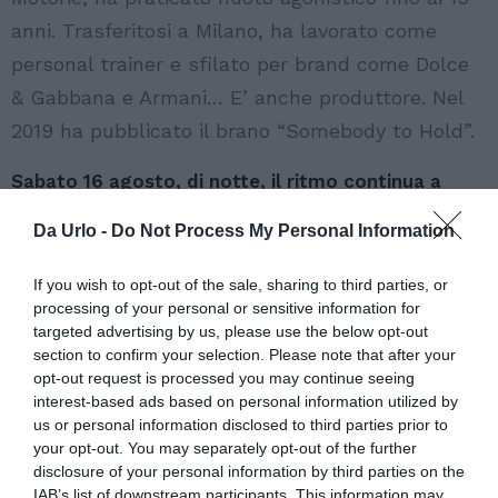
anni. Trasferitosi a Milano, ha lavorato come
personal trainer e sfilato per brand come Dolce
& Gabbana e Armani… E’ anche produttore. Nel
2019 ha pubblicato il brano “Somebody to Hold”.
Sabato 16 agosto, di notte, il ritmo continua a
Villapapeete, dove il ritmo è a cura di Cédric
Gervais top DJ, produttore e anche attore di
Da Urlo -
Do Not Process My Personal Information
successo assoluto.
If you wish to opt-out of the sale, sharing to third parties, or
Nato a Marsiglia, ha iniziato giovanissimo il suo
processing of your personal or sensitive information for
percorso nel mondo della musica elettronica e nel
targeted advertising by us, please use the below opt-out
corso dell’estate 2025, oltre a far ballare MiMa, è
section to confirm your selection. Please note that after your
protagonista ad Ibiza. Dove?
opt-out request is processed you may continue seeing
interest-based ads based on personal information utilized by
E’ ovvio. Nei due spazi di riferimento: all’Ushuaia
us or personal information disclosed to third parties prior to
your opt-out. You may separately opt-out of the further
e pure all’Hi. E suona pure a Mykonos,
disclosure of your personal information by third parties on the
ovviamente al Cavo Paradiso. Come se non
IAB’s list of downstream participants. This information may