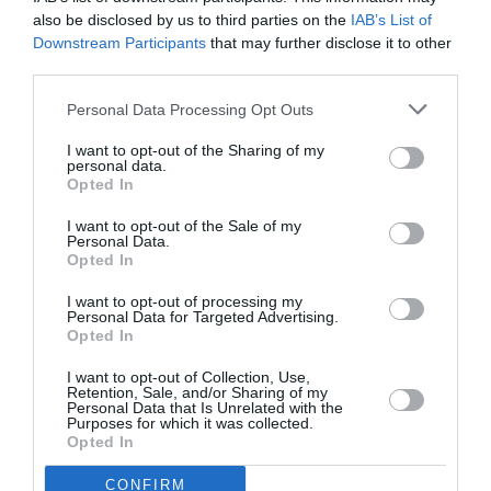
bastasse, nella scorsa primavera ha pure fatto
also be disclosed by us to third parties on the
IAB’s List of
Downstream Participants
that may further disclose it to other
scatenare il Coachella, celeberrimo festival
third parties.
statunitense.
Personal Data Processing Opt Outs
L’incredibile tour de force di Ferragosto tra
I want to opt-out of the Sharing of my
personal data.
Papeete Beach e Villapapeete, per il Ferragosto
Opted In
’25 a Mima si chiude in spiaggia domenica 17 , al
I want to opt-out of the Sale of my
Papeete, con uno scatenato Tropi-Call Beach
Personal Data.
Opted In
Party perfetto per chiudere una settimana
I want to opt-out of processing my
irripetibile…
Personal Data for Targeted Advertising.
Opted In
Papeete Beach
, Villapapeete: two brands, one
soul… per uno scatenato Ferragosto ’25 a Mima
I want to opt-out of Collection, Use,
Retention, Sale, and/or Sharing of my
Personal Data that Is Unrelated with the
Purposes for which it was collected.
Vota l'articolo!
Opted In
[Totale:
0
Media:
0
]
CONFIRM