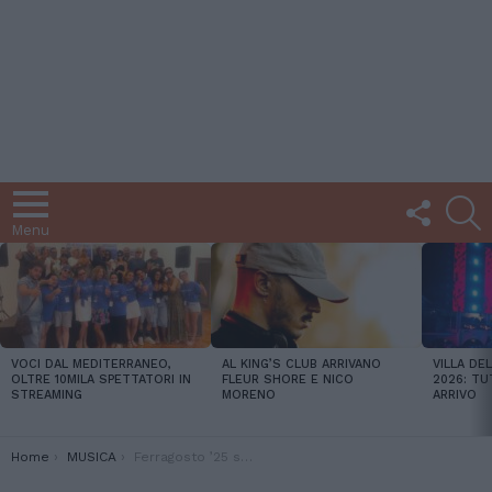
FOLLOW
C
US
Menu
LATEST
STORIES
VOCI DAL MEDITERRANEO,
AL KING’S CLUB ARRIVANO
VILLA DE
OLTRE 10MILA SPETTATORI IN
FLEUR SHORE E NICO
2026: TU
STREAMING
MORENO
ARRIVO
You are here:
Home
MUSICA
Ferragosto ’25 scatenato e da vivere a Mima? Tra Papeete Beach e Villapapeete, ritmo, stile e top party