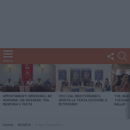
FOLLOW
C
US
Menu
LATEST
STORIES
APPUNTAMENTI IMPERDIBILI AD
VOCI DAL MEDITERRANEO,
THE BEAC
AURISINA: UN WEEKEND TRA
APERTA LA TERZA EDIZIONE A
TUESDAY 
MEMORIA E FESTA
PETROSINO
BALLA?
You are here:
Home
MUSICA
Praja Gallipoli sabato 21/6 è BigMama, il format black made in Salento dal 27/6 ogni venerdì