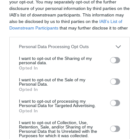
your opt-out. You may separately opt-out of the further
disclosure of your personal information by third parties on the
IAB’s list of downstream participants. This information may
also be disclosed by us to third parties on the
IAB’s List of
Downstream Participants
that may further disclose it to other
third parties.
lun 07 luglio Cristian Marchi per ANGE OU
Personal Data Processing Opt Outs
DÉMON
I want to opt-out of the Sharing of my
personal data.
mer 09 luglio Kawabonga
Opted In
gio 10 luglio Melany Musillo, Icy Subzero
I want to opt-out of the Sale of my
Personal Data.
Opted In
ven 11 luglio Smoohies x BigMama
I want to opt-out of processing my
Personal Data for Targeted Advertising.
sab 12 luglio Damante, Leone, Rovazzi @
Opted In
LaBellaVita
I want to opt-out of Collection, Use,
Retention, Sale, and/or Sharing of my
Personal Data that Is Unrelated with the
dom 13 luglio Bello Figo x Supersunday
Purposes for which it was collected.