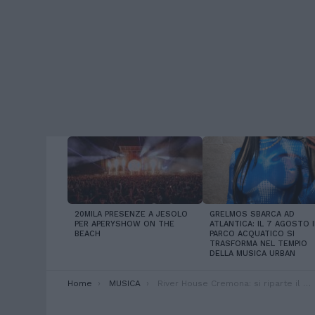
LATEST
STORIES
20MILA PRESENZE A JESOLO
GRELMOS SBARCA AD
PER APERYSHOW ON THE
ATLANTICA: IL 7 AGOSTO I
BEACH
PARCO ACQUATICO SI
TRASFORMA NEL TEMPIO
DELLA MUSICA URBAN
You are here:
Home
MUSICA
River House Cremona: si riparte il 4 ottobre