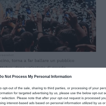
creenshot
cino, torna a far ballare un pubblico
ttobre, dopo un’estate di grande
 nuovo percorso che accompagnerà il
Do Not Process My Personal Information
mavera. L’accento, soprattutto al chiuso, è
to opt-out of the sale, sharing to third parties, or processing of your per
 parola House. Non è solo un restyling. È
formation for targeted advertising by us, please use the below opt-out s
r selection. Please note that after your opt-out request is processed y
eing interest-based ads based on personal information utilized by us or