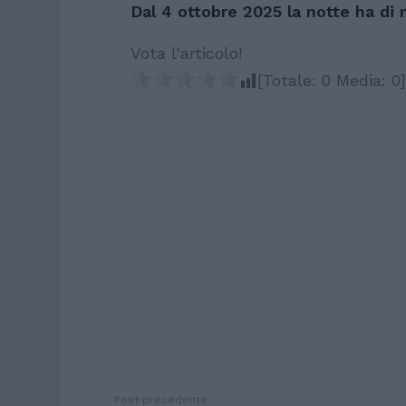
Dal 4 ottobre 2025 la notte ha di
Vota l'articolo!
[Totale:
0
Media:
0
]
Post precedente
See