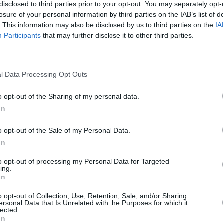
go di incontro e condivisione. Ed è anche
disclosed to third parties prior to your opt-out. You may separately opt-
losure of your personal information by third parties on the IAB’s list of
la storia del clubbing e continua a
. This information may also be disclosed by us to third parties on the
IA
a restano al centro della proposta.
Participants
that may further disclose it to other third parties.
un club gestito dallo staff che ha
tclub sia MOLO a Brescia, vuole essere
l Data Processing Opt Outs
molante. Un club in cui ritrovarsi ogni
o opt-out of the Sharing of my personal data.
re diverse. La programmazione artistica
In
sica spazierà dalla house più elegante a
o opt-out of the Sale of my Personal Data.
 un’identità chiara, con allestimenti
In
atmosfera speciale.
to opt-out of processing my Personal Data for Targeted
ing.
In
o opt-out of Collection, Use, Retention, Sale, and/or Sharing
ersonal Data that Is Unrelated with the Purposes for which it
lected.
In