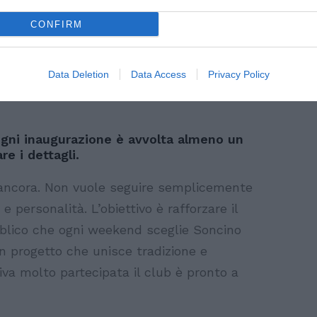
CONFIRM
Data Deletion
Data Access
Privacy Policy
gni inaugurazione è avvolta almeno un
re i dettagli.
 ancora. Non vuole seguire semplicemente
 personalità. L’obiettivo è rafforzare il
ubblico che ogni weekend sceglie Soncino
un progetto che unisce tradizione e
va molto partecipata il club è pronto a