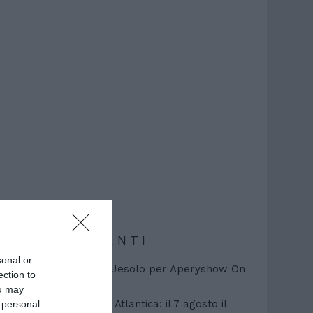
POST RECENTI
sonal or
20mila presenze a Jesolo per Aperyshow On
ection to
The Beach
ou may
Grelmos sbarca ad Atlantica: il 7 agosto il
 personal