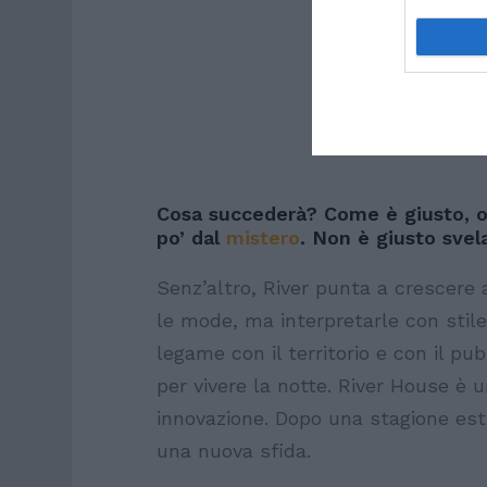
Cosa succederà? Come è giusto, o
po’ dal
mistero
. Non è giusto svela
Senz’altro, River punta a crescere
le mode, ma interpretarle con stile e
legame con il territorio e con il p
per vivere la notte. River House è 
innovazione. Dopo una stagione esti
una nuova sfida.