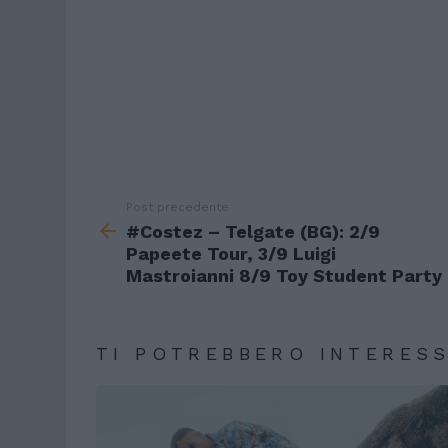
Post precedente
See
more
#Costez – Telgate (BG): 2/9
Papeete Tour, 3/9 Luigi
Mastroianni 8/9 Toy Student Party
TI POTREBBERO INTERES