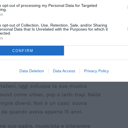
to opt-out of processing my Personal Data for Targeted
ing.
In
o opt-out of Collection, Use, Retention, Sale, and/or Sharing
ersonal Data that Is Unrelated with the Purposes for which it
lected.
In
CONFIRM
l suo progetto artistico propone un mix
Data Deletion
Data Access
Privacy Policy
d’oltreoceano. Dopo diversi anni come MC
italiani, oggi sviluppa la sua musica
ound come urban, pop e latin trap. Nelle
mpre diversi. Non è un caso: suona
fin da quando aveva appena 15 anni.
ome suo padre, musicista e interprete