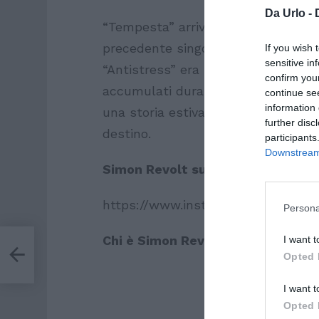
Da Urlo -
“Tempesta” arriva dopo i buoni risult
precedente singolo di Simon Revolt
If you wish 
sensitive in
“Antistress” era la canzone perfett
confirm you
accumulati durante le nostre giorn
continue se
information 
una storia estiva o qualcosa di pi
further disc
destino.
participants
Downstream 
Simon Revolt su Instagram
https://www.instagram.com/simonr
Persona
Chi è Simon Revolt?
eete
I want t
oy
Opted 
I want t
Opted 