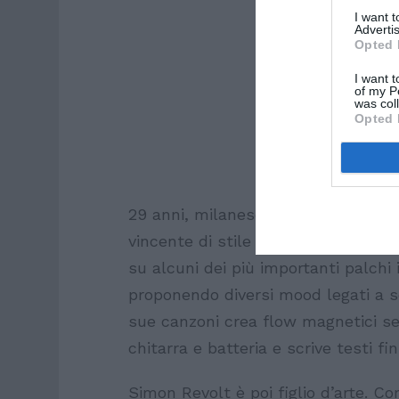
I want 
Advertis
Opted 
I want t
of my P
was col
Opted 
29 anni, milanese, Simon Revolt ne
vincente di stile italiano e vibes 
su alcuni dei più importanti palchi 
proponendo diversi mood legati a s
sue canzoni crea flow magnetici se
chitarra e batteria e scrive testi 
Simon Revolt è poi figlio d’arte. C