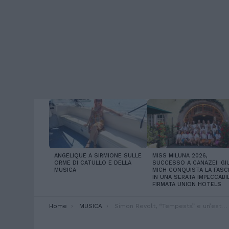
LATEST
STORIES
ANGELIQUE A SIRMIONE SULLE
MISS MILUNA 2026,
ORME DI CATULLO E DELLA
SUCCESSO A CANAZEI: GIU
MUSICA
MICH CONQUISTA LA FASC
IN UNA SERATA IMPECCABI
FIRMATA UNION HOTELS
You are here:
Home
MUSICA
Simon Revolt, “Tempesta” e un’estate di musica