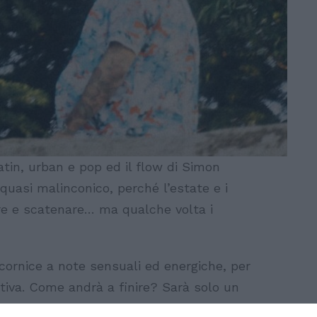
atin, urban e pop ed il flow di Simon
 quasi malinconico, perché l’estate e i
re e scatenare… ma qualche volta i
ornice a note sensuali ed energiche, per
tiva. Come andrà a finire? Sarà solo un
cosa di più?