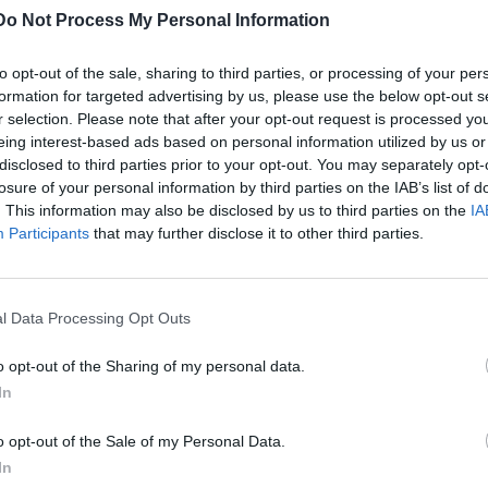
Do Not Process My Personal Information
ati raggiunti da “Antistress”, il
, uscito qualche tempo fa. Se
to opt-out of the sale, sharing to third parties, or processing of your per
formation for targeted advertising by us, please use the below opt-out s
a per eliminare i malumori e le tossine
r selection. Please note that after your opt-out request is processed y
ate, “Tempesta” racconta l’amore. Sarà
eing interest-based ads based on personal information utilized by us or
disclosed to third parties prior to your opt-out. You may separately opt-
ù? Sceglierà, come sempre accade, il
losure of your personal information by third parties on the IAB’s list of
. This information may also be disclosed by us to third parties on the
IA
Participants
that may further disclose it to other third parties.
evolt/
l Data Processing Opt Outs
o opt-out of the Sharing of my personal data.
In
o opt-out of the Sale of my Personal Data.
In