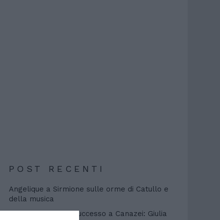
POST RECENTI
Angelique a Sirmione sulle orme di Catullo e
della musica
Miss Miluna 2026, successo a Canazei: Giulia