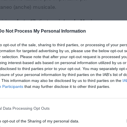
raneo (anche) musicale.
nizia
sabato 17 giugno
al
Jesolo Music
za) con
Charlotte de Witte
,
Chris
Do Not Process My Personal Information
ey V & Simone Zino
. A seguire aftershow
to opt-out of the sale, sharing to third parties, or processing of your per
iscussa regina delle techno, la dj e
formation for targeted advertising by us, please use the below opt-out s
e
, numero uno per due anni consecutivi
r selection. Please note that after your opt-out request is processed y
eing interest-based ads based on personal information utilized by us or
Mag, con la sua etichetta discografica
disclosed to third parties prior to your opt-out. You may separately opt-
grande successo, ma anche ad organizzare
losure of your personal information by third parties on the IAB’s list of
ofonici.
Enrico Sangiuliano
da anni è un
. This information may also be disclosed by us to third parties on the
IA
Participants
that may further disclose it to other third parties.
e dei più importanti festival
 musica elettronica: NINETOZERO è il
 label che durerà sino al 2025, giusto il
l Data Processing Opt Outs
a De Witte e Sangiuliano hanno remixato
o opt-out of the Sharing of my personal data.
o inno trance uscito in origine nel 1990 e