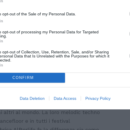
In
soluto.
o opt-out of the Sale of my Personal Data.
_nX3n_sog?feature=share
In
to opt-out of processing my Personal Data for Targeted
1) Social Music City torna alla
Rimini
ing.
In
otte de Witte
,
Marco Carola
,
Mathame
ta
Marco Carola
ha saputo costruirsi e
o opt-out of Collection, Use, Retention, Sale, and/or Sharing
ersonal Data that Is Unrelated with the Purposes for which it
 essenziale nel variegato universo della
lected.
In
chi altri di trasformare un club e una
asti pensare alla sua one-night ibizenca
CONFIRM
 in breve tempo un must assoluto, sia
contare i
Tale Of Us
significa raccontare
Data Deletion
Data Access
Privacy Policy
apace di incidere nell’evoluzione della
 altri al mondo. La loro melodic techno
ancefloor e in tutti i festival
bbrica Alfterlife fa la differenza sia come