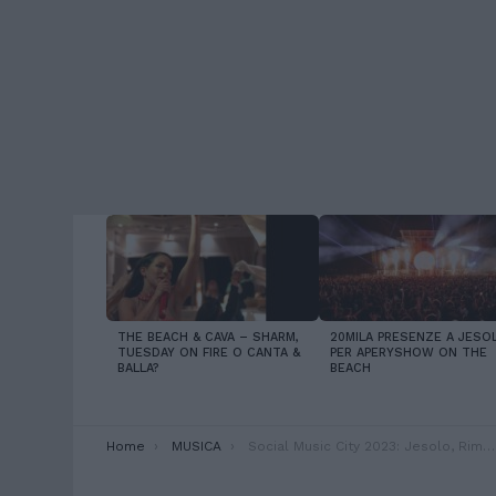
LATEST
STORIES
THE BEACH & CAVA – SHARM,
20MILA PRESENZE A JESO
TUESDAY ON FIRE O CANTA &
PER APERYSHOW ON THE
BALLA?
BEACH
You are here:
Home
MUSICA
Social Music City 2023: Jesolo, Rimini, Riccione