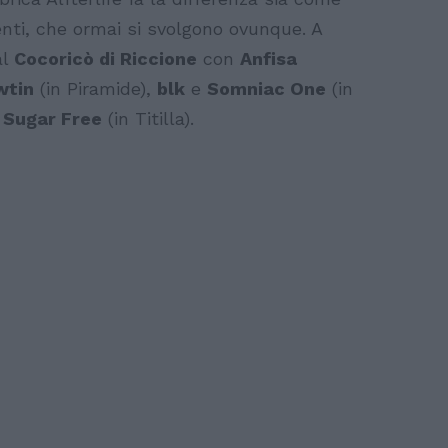
enti, che ormai si svolgono ovunque. A
al
Cocoricò di Riccione
con
Anfisa
wtin
(in Piramide),
blk
e
Somniac One
(in
e
Sugar Free
(in Titilla).