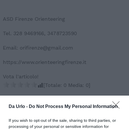
ASD Firenze Orienteering
Tel. 328 9469166, 3478723590
Email: orifirenze@gmail.com
https://www.orienteeringfirenze.it
Vota l'articolo!
[Totale:
0
Media:
0
]
Da Urlo -
Do Not Process My Personal Information
If you wish to opt-out of the sale, sharing to third parties, or
processing of your personal or sensitive information for