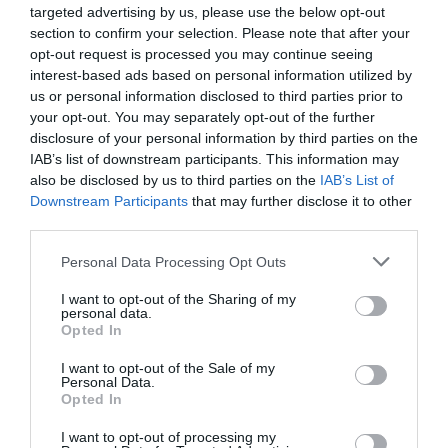
targeted advertising by us, please use the below opt-out
section to confirm your selection. Please note that after your
opt-out request is processed you may continue seeing
interest-based ads based on personal information utilized by
us or personal information disclosed to third parties prior to
your opt-out. You may separately opt-out of the further
disclosure of your personal information by third parties on the
IAB’s list of downstream participants. This information may
also be disclosed by us to third parties on the
IAB’s List of
Downstream Participants
that may further disclose it to other
third parties.
Personal Data Processing Opt Outs
I want to opt-out of the Sharing of my
personal data.
Opted In
I want to opt-out of the Sale of my
Post precedente
See
Personal Data.
more
Costez (Grumello / Telgate – BG) è
Opted In
Mainstream. 11/10 Extasi, 12/10 Giordano
Mazzocchi
I want to opt-out of processing my