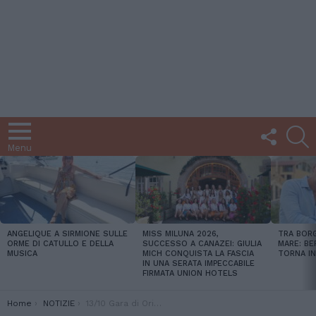
FOLLOW
C
US
Menu
LATEST
STORIES
ANGELIQUE A SIRMIONE SULLE
MISS MILUNA 2026,
TRA BORG
ORME DI CATULLO E DELLA
SUCCESSO A CANAZEI: GIULIA
MARE: BE
MUSICA
MICH CONQUISTA LA FASCIA
TORNA IN
IN UNA SERATA IMPECCABILE
FIRMATA UNION HOTELS
You are here:
Home
NOTIZIE
13/10 Gara di Orienteering al Parco delle Cascine, per avvicinarsi a uno sport che invita a conoscere l’ambiente