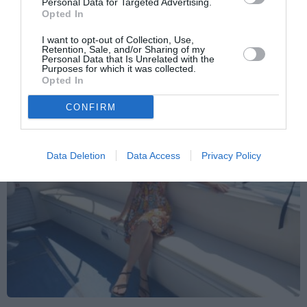
Personal Data for Targeted Advertising.
Opted In
Post successivo
Ottobre balla, all’Hotel Costez – Cazzago
I want to opt-out of Collection, Use,
(BS), in Franciacorta
Retention, Sale, and/or Sharing of my
Personal Data that Is Unrelated with the
Purposes for which it was collected.
Opted In
TI POTREBBERO INTERESSARE
CONFIRM
ANCHE:
Data Deletion
Data Access
Privacy Policy