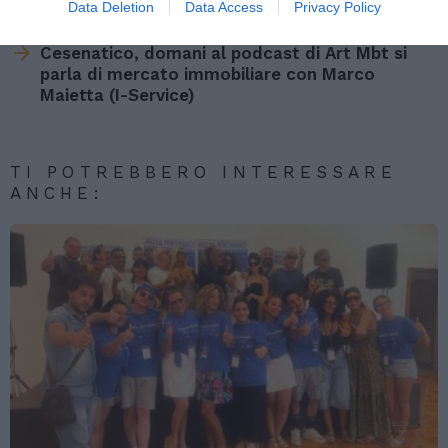
Data Deletion
Data Access
Privacy Policy
Post successivo
Cesenatico, domani al podcast di Art Mbt si
parla di mercato immobiliare con Marco
Maietta (I-Service)
TI POTREBBERO INTERESSARE
ANCHE: