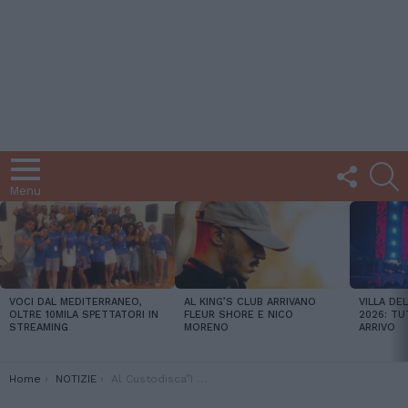
FOLLOW
C
US
Menu
LATEST
STORIES
VOCI DAL MEDITERRANEO,
AL KING’S CLUB ARRIVANO
VILLA DE
OLTRE 10MILA SPETTATORI IN
FLEUR SHORE E NICO
2026: TU
STREAMING
MORENO
ARRIVO
You are here:
Home
NOTIZIE
Al Custodisca”I Maestri del Sogno”: in cattedra Alessio Atzeni