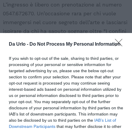
L’ingresso è libero con prenotazione al numero
0547.672670. Un’occasione rara per chi vuole
immergersi nel cuore segreto dell’arte e lasciarsi
ispirare da chi ha saputo sognare oltre “I confini
del visibile”. È in uscita il 30 luglio, in tutte le
Da Urlo -
Do Not Process My Personal Information
librerie e online, il nuovo libro di Atzeni dal titolo
“Codice Michelangelo” edito dalla casa editrice
If you wish to opt-out of the sale, sharing to third parties, or
processing of your personal or sensitive information for
Diarkos.
targeted advertising by us, please use the below opt-out
section to confirm your selection. Please note that after your
Vota l'articolo!
opt-out request is processed you may continue seeing
interest-based ads based on personal information utilized by
[Totale:
0
Media:
0
]
us or personal information disclosed to third parties prior to
your opt-out. You may separately opt-out of the further
disclosure of your personal information by third parties on the
IAB’s list of downstream participants. This information may
also be disclosed by us to third parties on the
IAB’s List of
Downstream Participants
that may further disclose it to other