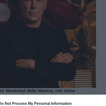
tro Weekend della Musica, con Irene
l’inizio ufficiale dell’estate,
The Beach
mozioni, con i nostri dinner show e i
Do Not Process My Personal Information