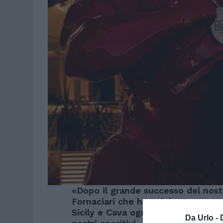
«Dopo il grande successo del nos
Fornaciari che ha celebrato con noi 
Sicily e Cava ogni sera regalano e
Da Urlo -