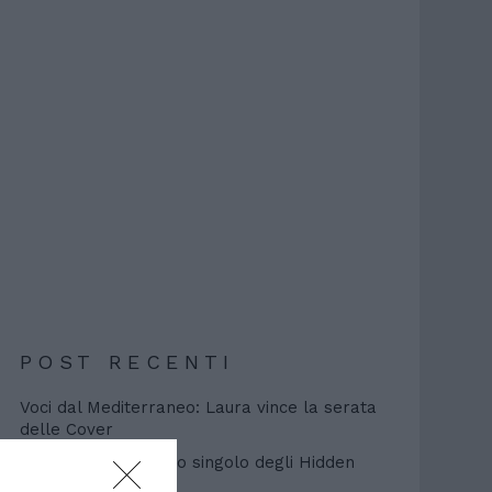
POST RECENTI
Voci dal Mediterraneo: Laura vince la serata
delle Cover
“Start Again: il nuovo singolo degli Hidden
Hands