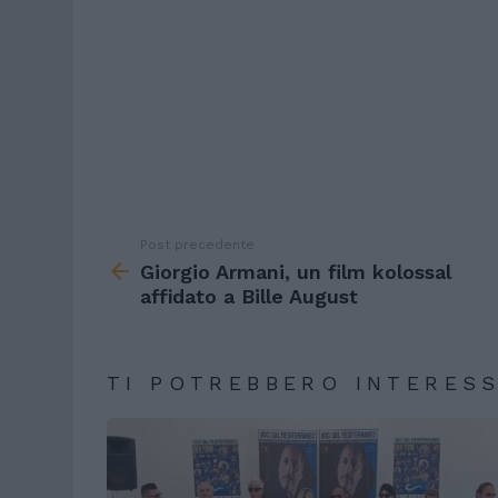
Post precedente
See
more
Giorgio Armani, un film kolossal
affidato a Bille August
TI POTREBBERO INTERES