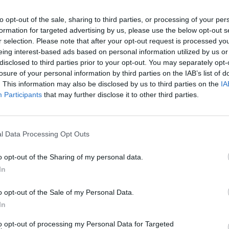
ettiamo il 23 luglio, quando sul palco
torna con noi dopo il suo concerto a
to opt-out of the sale, sharing to third parties, or processing of your per
formation for targeted advertising by us, please use the below opt-out s
r selection. Please note that after your opt-out request is processed y
za, ma Manuel Dallori, che a Sharm,
eing interest-based ads based on personal information utilized by us or
 Shagara, brand d’eccellenza tra
disclosed to third parties prior to your opt-out. You may separately opt-
losure of your personal information by third parties on the IAB’s list of
r party, non si ferma un attimo. E in
. This information may also be disclosed by us to third parties on the
IA
rella, dà vita ad Azoya. Come The Beach,
Participants
that may further disclose it to other third parties.
alla cucina asiatica, è però aperto a
nano nel bel resort di Santa Flavia
l Data Processing Opt Outs
o opt-out of the Sharing of my personal data.
rienza del sushi, unendo autenticità
In
 e ospitalità di alto livello», continua
erie prime selezionate, stagionalità,
o opt-out of the Sale of my Personal Data.
ormando una cena in questo spazio in un
In
 ed emozione»
to opt-out of processing my Personal Data for Targeted