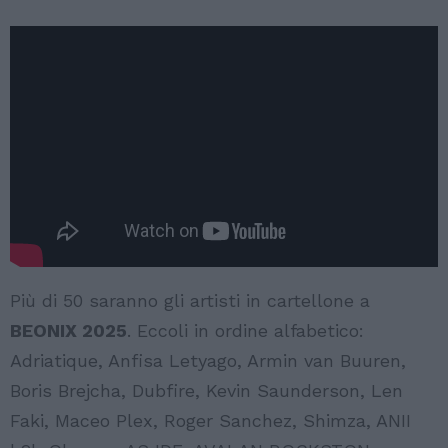
Più di 50 saranno gli artisti in cartellone a
BEONIX 2025
. Eccoli in ordine alfabetico:
Adriatique, Anfisa Letyago, Armin van Buuren,
Boris Brejcha, Dubfire, Kevin Saunderson, Len
Faki, Maceo Plex, Roger Sanchez, Shimza, ANII