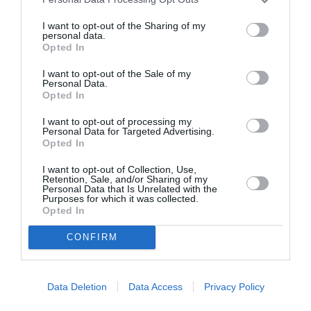
nel panorama internazionale dei festival con
I want to opt-out of the Sharing of my
protagonista la musica elettronica, pronta a
personal data.
Opted In
trasformare Cipro in un autentico punto di
riferimento per un pubblico cosmopolita.
I want to opt-out of the Sale of my
Personal Data.
Opted In
Biglietti e ulteriori informazioni sul
sito ufficiale
I want to opt-out of processing my
di BEONIX.
Personal Data for Targeted Advertising.
Opted In
Vota l'articolo!
I want to opt-out of Collection, Use,
Retention, Sale, and/or Sharing of my
[Totale:
0
Media:
0
]
Personal Data that Is Unrelated with the
Purposes for which it was collected.
Opted In
CONFIRM
Data Deletion
Data Access
Privacy Policy