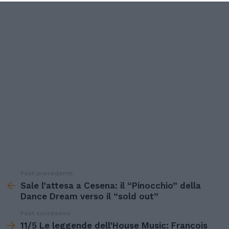
Post precedente
See
more
Sale l’attesa a Cesena: il “Pinocchio” della
Dance Dream verso il “sold out”
Post successivo
11/5 Le leggende dell’House Music: François