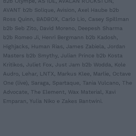
b2b Olympe, AS IDE, AVALAN ROCKSTON,
AVANT b2b Solique, Avision, Axel Haube b2b
Ross Quinn, BADBOX, Carlo Lio, Casey Spillman
b2b Seb Zito, David Moreno, Deepesh Sharma
b2b Romeo Ji, Henri Bergmann b2b Kadosh,
Highjacks, Human Rias, James Zabiela, Jordan
Masters b2b Smythy, Julian Prince b2b Kosta
Kritikos, Juliet Fox, Just Jam b2b Wodda, Kole
Audro, Lehar, LNTX, Markus Klee, Marlie, Octave
One (live), Saraga, Spartaque, Tania Vulcano, The
Advocate, The Element, Wax Material, Xavi
Emparan, Yulia Niko e Zakes Bantwini.