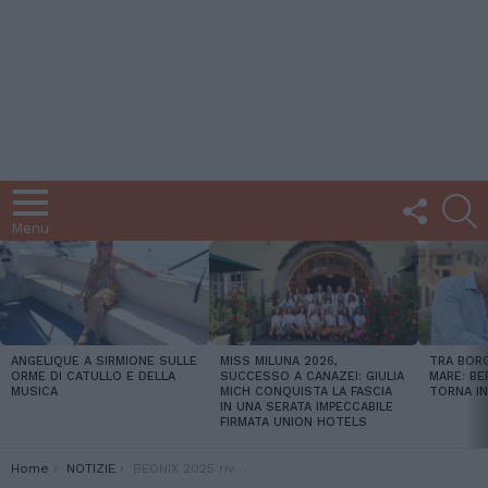
FOLLOW
C
US
Menu
LATEST
STORIES
ANGELIQUE A SIRMIONE SULLE
MISS MILUNA 2026,
TRA BORG
ORME DI CATULLO E DELLA
SUCCESSO A CANAZEI: GIULIA
MARE: BE
MUSICA
MICH CONQUISTA LA FASCIA
TORNA IN
IN UNA SERATA IMPECCABILE
FIRMATA UNION HOTELS
You are here:
Home
NOTIZIE
BEONIX 2025 rivela la sua line-up completa