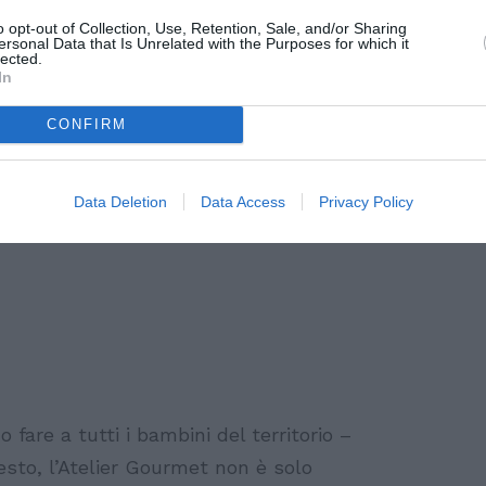
e personalmente dalla pastry-chef Debora
o opt-out of Collection, Use, Retention, Sale, and/or Sharing
ersonal Data that Is Unrelated with the Purposes for which it
lected.
In
CONFIRM
Data Deletion
Data Access
Privacy Policy
fare a tutti i bambini del territorio –
esto, l’Atelier Gourmet non è solo