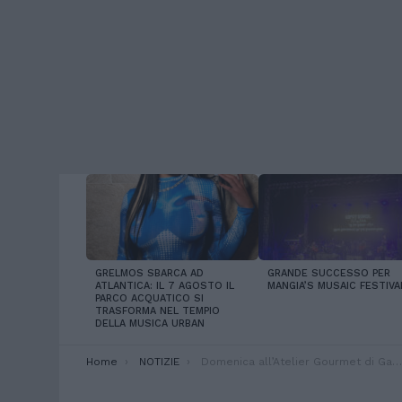
LATEST
STORIES
GRELMOS SBARCA AD
GRANDE SUCCESSO PER
ATLANTICA: IL 7 AGOSTO IL
MANGIA’S MUSAIC FESTIVA
PARCO ACQUATICO SI
TRASFORMA NEL TEMPIO
DELLA MUSICA URBAN
You are here:
Home
NOTIZIE
Domenica all’Atelier Gourmet di Gatteo Mare merenda gratis per tutti i bambini