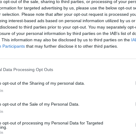
to opt-out of the sale, sharing to third parties, or processing of your per
formation for targeted advertising by us, please use the below opt-out s
r selection. Please note that after your opt-out request is processed y
eing interest-based ads based on personal information utilized by us or
disclosed to third parties prior to your opt-out. You may separately opt-
losure of your personal information by third parties on the IAB’s list of
. This information may also be disclosed by us to third parties on the
IA
Participants
that may further disclose it to other third parties.
l Data Processing Opt Outs
 a Gatteo Mare merenda gratis per tutti
telier Gourmet di via Matteotti che, prima
o opt-out of the Sharing of my personal data.
riservare una dolce sorpresa al mondo
In
o opt-out of the Sale of my Personal Data.
In
eparato, per domenica pomeriggio (dalle
to opt-out of processing my Personal Data for Targeted
 gratuita a base di crepes, biscotti
ing.
e, tronchetti, pancake, mignon e tante
In