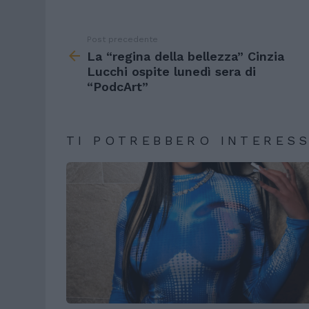
Post precedente
See
more
La “regina della bellezza” Cinzia
Lucchi ospite lunedì sera di
“PodcArt”
TI POTREBBERO INTERES