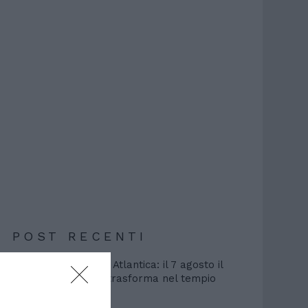
POST RECENTI
Grelmos sbarca ad Atlantica: il 7 agosto il
parco acquatico si trasforma nel tempio
della musica urban