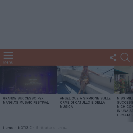
FOLLOW
C
US
Menu
LATEST
STORIES
GRANDE SUCCESSO PER
ANGELIQUE A SIRMIONE SULLE
MISS MIL
MANGIA’S MUSAIC FESTIVAL
ORME DI CATULLO E DELLA
SUCCESSO
MUSICA
MICH CON
IN UNA S
FIRMATA 
You are here:
Home
NOTIZIE
Il ritratto di un uomo perbene nell’opera di Carmelo Sardo