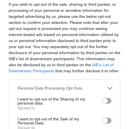
sfondo narrativo. Al contrario, ricostruisce,
If you wish to opt-out of the sale, sharing to third parties, or
illumina e rimette in ordine fatti, responsabilità e
processing of your personal or sensitive information for
targeted advertising by us, please use the below opt-out
ferite, riportando al centro le persone: Giuseppe
section to confirm your selection. Please note that after your
Tragna, la sua famiglia, la loro attesa di giustizia
opt-out request is processed you may continue seeing
interest-based ads based on personal information utilized by
e il peso di una verità negata troppo a lungo.
us or personal information disclosed to third parties prior to
your opt-out. You may separately opt-out of the further
Il nuovo libro conferma così la cifra più
disclosure of your personal information by third parties on the
riconoscibile di Sardo: raccontare il crimine
IAB’s list of downstream participants. This information may
also be disclosed by us to third parties on the
IAB’s List of
organizzato e le sue conseguenze non come
Downstream Participants
that may further disclose it to other
materia astratta, ma attraverso le esistenze che
third parties.
la mafia ha spezzato, travolto o provato a
Personal Data Processing Opt Outs
cancellare. È il medesimo percorso che
I want to opt-out of the Sharing of my
attraversa altri lavori importanti, da
“Malerba”
,
personal data.
Opted In
scritto con
Giuseppe Grassonelli
e pubblicato
I want to opt-out of the Sale of my
da
Mondadori
, a
“Cani senza padrone”
, da
Personal Data.
“Dove non batte il sole”
a
“Le notti senza
Opted In