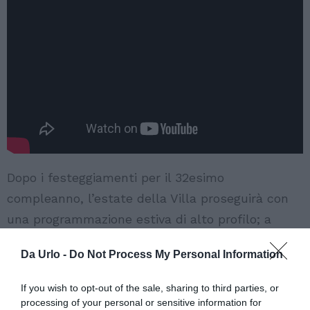
Dopo i festeggiamenti per il 32esimo
compleanno, l’estate della Villa proseguirà con
una programmazione estiva di alto profilo; a
luglio si succederanno in console tra gli altri
Da Urlo -
Do Not Process My Personal Information
Seth Troxler
(sabato 4),
Wade
(sabato 11),
MËSTIZA
(sabato 18),
James Hype
(sabato 25) e
If you wish to opt-out of the sale, sharing to third parties, or
MEDUZA
(venerdì 31); sempre a luglio da
processing of your personal or sensitive information for