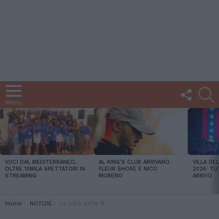
FOLLOW
C
US
Menu
LATEST
STORIES
VOCI DAL MEDITERRANEO,
AL KING’S CLUB ARRIVANO
VILLA DE
OLTRE 10MILA SPETTATORI IN
FLEUR SHORE E NICO
2026: TU
STREAMING
MORENO
ARRIVO
You are here:
Home
NOTIZIE
La Villa delle Rose festeggia il suo 32esimo compleanno