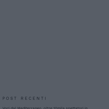
POST RECENTI
Voci dal Mediterraneo, oltre 10mila spettatori in