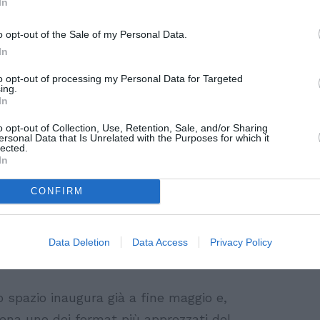
In
 melodie che emozionano, la cena si
o opt-out of the Sale of my Personal Data.
coinvolgere tutti i sensi.
In
ai chiaro, tra The Beach e Cava, in
to opt-out of processing my Personal Data for Targeted
ing.
lum, in Messico, Cava Bar Sicilia
In
lle 19.45, un aperitivo accompagnato da
 la giornata nel migliore dei modi.
o opt-out of Collection, Use, Retention, Sale, and/or Sharing
ersonal Data that Is Unrelated with the Purposes for which it
lected.
 con un appuntamento importante:
In
a il primo grande evento. Federico
CONFIRM
iggio il suo primo shop dedicato al
ome. Non mancheranno volti noti del
so accade quando il celebre hairstylist è
Data Deletion
Data Access
Privacy Policy
o firmati Cava.
 spazio inaugura già a fine maggio e,
cena uno dei format più apprezzati del