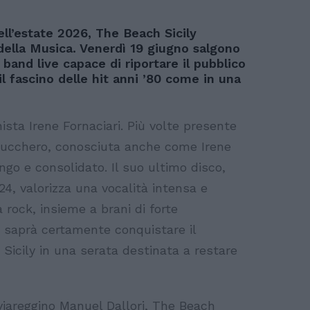
dell’estate 2026, The Beach Sicily
ella Musica. Venerdì 19 giugno salgono
band live capace di riportare il pubblico
l fascino delle hit anni ’80 come in una
sta Irene Fornaciari. Più volte presente
i Zucchero, conosciuta anche come Irene
ngo e consolidato. Il suo ultimo disco,
24, valorizza una vocalità intensa e
 rock, insieme a brani di forte
co saprà certamente conquistare il
Sicily in una serata destinata a restare
viareggino Manuel Dallori, The Beach