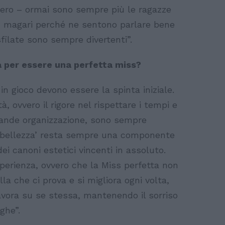
 vero – ormai sono sempre più le ragazze
i, magari perché ne sentono parlare bene
filate sono sempre divertenti”.
a per essere una perfetta miss?
i in gioco devono essere la spinta iniziale.
à, ovvero il rigore nel rispettare i tempi e
grande organizzazione, sono sempre
 ‘bellezza’ resta sempre una componente
i canoni estetici vincenti in assoluto.
perienza, ovvero che la Miss perfetta non
a che ci prova e si migliora ogni volta,
lavora su se stessa, mantenendo il sorriso
eghe”.