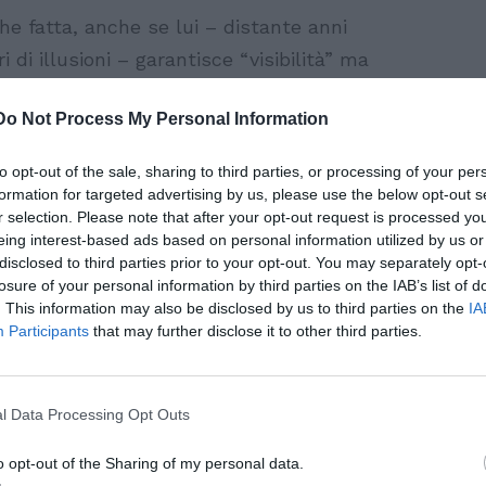
he fatta, anche se lui – distante anni
 di illusioni – garantisce “visibilità” ma
“Per quello – dice – ci vogliono numeri,
Do Not Process My Personal Information
to opt-out of the sale, sharing to third parties, or processing of your per
tolare in città della gelateria “Melo
formation for targeted advertising by us, please use the below opt-out s
to una nuova partnership con l’Ap
r selection. Please note that after your opt-out request is processed y
eing interest-based ads based on personal information utilized by us or
nt con sede a Milano Marittima che
disclosed to third parties prior to your opt-out. You may separately opt-
dei vip nelle località turistiche della Val
losure of your personal information by third parties on the IAB’s list of
. This information may also be disclosed by us to third parties on the
IA
Participants
that may further disclose it to other third parties.
rtante progetto artistico, anche se Carmelo
ordi: “Ho iniziato alla discoteca NRG di
l Data Processing Opt Outs
ierre’. Ero molto giovane, ma già
 piaceva organizzare eventi. Allestivo
o opt-out of the Sharing of my personal data.