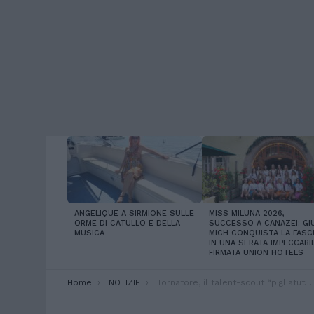
LATEST
STORIES
ANGELIQUE A SIRMIONE SULLE
MISS MILUNA 2026,
ORME DI CATULLO E DELLA
SUCCESSO A CANAZEI: GIU
MUSICA
MICH CONQUISTA LA FASC
IN UNA SERATA IMPECCABI
FIRMATA UNION HOTELS
You are here:
Home
NOTIZIE
Tornatore, il talent-scout “pigliatutto” sigla un accordo con l’Ap Production