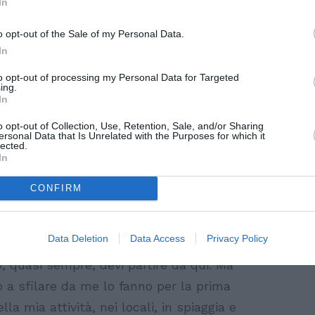
In
opo anno, l’interesse cresceva e le
 semplice passione, è nata
o opt-out of the Sale of my Personal Data.
che oggi, nelle province romagnole,
In
ti concorsi del territorio”.
to opt-out of processing my Personal Data for Targeted
ing.
In
ecipano ai tuoi concorsi e,
loro?
o opt-out of Collection, Use, Retention, Sale, and/or Sharing
ersonal Data that Is Unrelated with the Purposes for which it
lected.
In
a prima regola, non fa mai promesse. Noi
rietà ed opportunità, ma nessuno può dire
CONFIRM
rà. Il successo è un mix di troppe
, gioca sempre un ruolo decisivo. Come
Data Deletion
Data Access
Privacy Policy
o un trampolino di lancio perché se vuoi
, quasi sempre, devi partire da qui. Ma
 a sfilare da me lo fanno per la prima
ella mia attività, nei locali, in spiaggia e