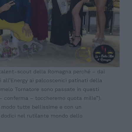
o talent-scout della Romagna perché – dai
 all’Energy ai palcoscenici patinati della
armelo Tornatore sono passate in questi
e – conferma – toccheremo quota mille”).
o modo tutte bellissime e con un
 dodici nel rutilante mondo dello