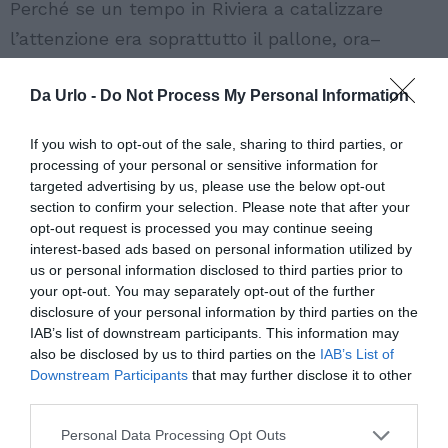
Perché se un tempo in Riviera a catalizzare
l’attenzione era soprattutto il pallone, ora–
almeno per una settimana – si discute di
Da Urlo -
Do Not Process My Personal Information
ritornelli, outfit e classifiche. E quando la
conversazione si allunga, comfort food e birra
If you wish to opt-out of the sale, sharing to third parties, or
diventano parte del rito
processing of your personal or sensitive information for
targeted advertising by us, please use the below opt-out
Vota l'articolo!
section to confirm your selection. Please note that after your
opt-out request is processed you may continue seeing
[Totale:
0
Media:
0
]
interest-based ads based on personal information utilized by
us or personal information disclosed to third parties prior to
your opt-out. You may separately opt-out of the further
disclosure of your personal information by third parties on the
IAB’s list of downstream participants. This information may
also be disclosed by us to third parties on the
IAB’s List of
Downstream Participants
that may further disclose it to other
third parties.
Personal Data Processing Opt Outs