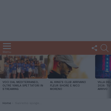
FOLLOW
C
US
Menu
LATEST
STORIES
VOCI DAL MEDITERRANEO,
AL KING’S CLUB ARRIVANO
VILLA DE
OLTRE 10MILA SPETTATORI IN
FLEUR SHORE E NICO
2026: TU
STREAMING
MORENO
ARRIVO
You are here:
Home
Sanremo spinge il delivery: l’idea della catena Pollo & Friends