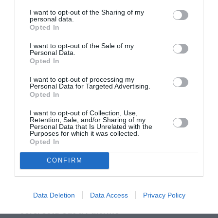
I want to opt-out of the Sharing of my
personal data.
Opted In
I want to opt-out of the Sale of my
Personal Data.
Opted In
I want to opt-out of processing my
Personal Data for Targeted Advertising.
Opted In
I want to opt-out of Collection, Use,
Retention, Sale, and/or Sharing of my
Personal Data that Is Unrelated with the
Purposes for which it was collected.
Opted In
Post precedente
See
CONFIRM
more
15/3 Pilates Fenix, corso di formazione a
Gardacqua (Verona)
Post successivo
Data Deletion
Data Access
Privacy Policy
Pl4tform, academy elettronica: 7 anni di
corsi sold out a Palermo