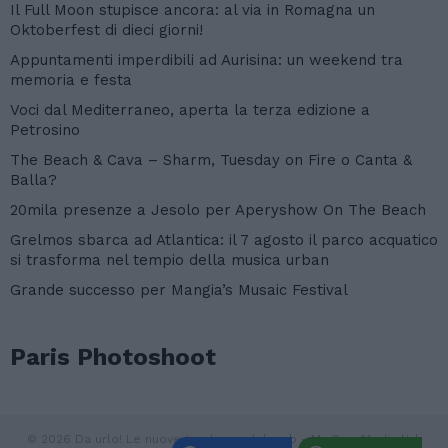
Il Full Moon stupisce ancora: al via in Romagna un
Oktoberfest di dieci giorni!
Appuntamenti imperdibili ad Aurisina: un weekend tra
memoria e festa
Voci dal Mediterraneo, aperta la terza edizione a
Petrosino
The Beach & Cava – Sharm, Tuesday on Fire o Canta &
Balla?
20mila presenze a Jesolo per Aperyshow On The Beach
Grelmos sbarca ad Atlantica: il 7 agosto il parco acquatico
si trasforma nel tempio della musica urban
Grande successo per Mangia’s Musaic Festival
Paris Photoshoot
© 2026 Da urlo! Le nuove tendenze del web - My Own Media ltd.